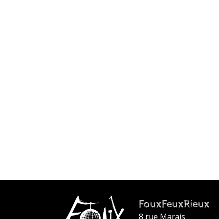
FouxFeuxRieux
8 rue Marais