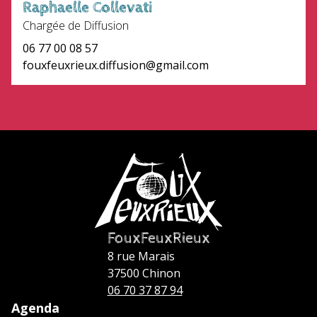
Raphaelle Collevati
Chargée de Diffusion
06 77 00 08 57
fouxfeuxrieux.diffusion@gmail.com
FouxFeuxRieux
8 rue Marais
37500 Chinon
06 70 37 87 94
Agenda