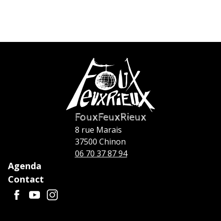
FouxFeuxRieux
8 rue Marais
37500 Chinon
06 70 37 87 94
Agenda
Contact
F
Y
I
a
o
n
c
u
s